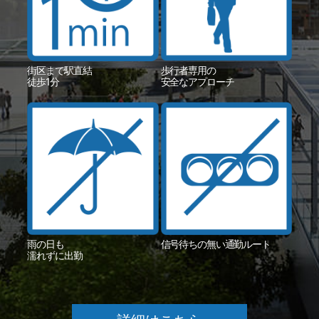
街区まで駅直結
歩行者専用の
徒歩1分
安全なアプローチ
雨の日も
信号待ちの無い通勤ルート
濡れずに出勤