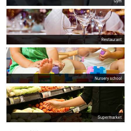
Gym
Restaurant
Nursery school
Supermarket